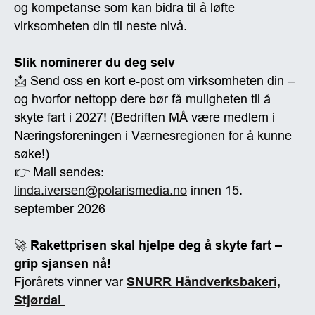
og kompetanse som kan bidra til å løfte
virksomheten din til neste nivå.
Slik nominerer du deg selv
📩 Send oss en kort e-post om virksomheten din –
og hvorfor nettopp dere bør få muligheten til å
skyte fart i 2027! (Bedriften MÅ være medlem i
Næringsforeningen i Værnesregionen for å kunne
søke!)
👉 Mail sendes:
linda.iversen@polarismedia.no
innen 15.
september 2026
🚀
Rakettprisen skal hjelpe deg å skyte fart –
grip sjansen nå!
Fjorårets vinner var
SNURR Håndverksbakeri,
Stjørdal